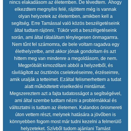
nincs elakadásom az életemben. De tévedtem. Ahogy
elkezdtem megnyílni felé, rájöttem még is vannak
olyan helyzetek az életemben, amikben kell a
segítség. Erre Tamással való közös beszélgetéseink
által tudtam rájönni. Tükör volt a beszélgetéseink
során, ami által rátaláltam ténylegesen önmagamra.
Nem tűnt fel számomra, de bele voltam ragadva egy
élethelyzetbe, amit akkor jónak gondoltam és azt
hittem meg van mindenre a megoldásom, de nem.
Megpróbált kimozdítani abból a helyzetből, és
rávilágított az ösztönös cselekvéseimre, érzéseimre,
amik uralják a tetteimet. Ezáltal felismerhettem a tudat
alatt működtetett viselkedési mintáimat.
Megszereztem azt a fajta tudatosságot a segítségével,
ami által szembe tudtam nézni a problémákkal és
változtatni is tudtam az életemen. Kalandos önismereti
úton vettem részt, melynek hatására a jövőben is
könnyebben fogom most már tudni kezelni a felmerülő
helyzeteket. Szívből tudom ajánlani Tamást