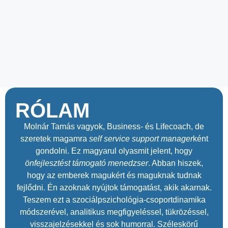
RÓLAM
Molnár Tamás vagyok, Business- és Lifecoach, de
szeretek magamra
self service support manager
ként
gondolni. Ez magyarul olyasmit jelent, hogy
önfejlesztést támogató menedzser
. Abban hiszek,
hogy az emberek magukért és maguknak tudnak
fejlődni. Én azoknak nyújtok támogatást, akik akarnak.
Teszem ezt a szociálpszichológia-csoportdinamika
módszerével, analitikus megfigyeléssel, tükrözéssel,
visszajelzésekkel és sok humorral. Széleskörű