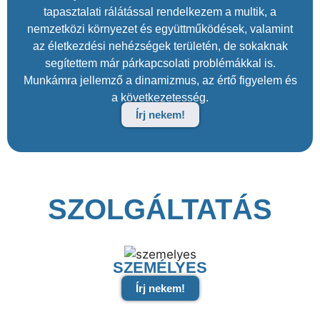
tapasztalati rálátással rendelkezem a multik, a
nemzetközi környezet és együttműködések, valamint
az életkezdési nehézségek területén, de sokaknak
segítettem már párkapcsolati problémákkal is.
Munkámra jellemző a dinamizmus, az értő figyelem és
a következetesség.
Írj nekem!
SZOLGÁLTATÁS
SZEMÉLYES
Írj nekem!