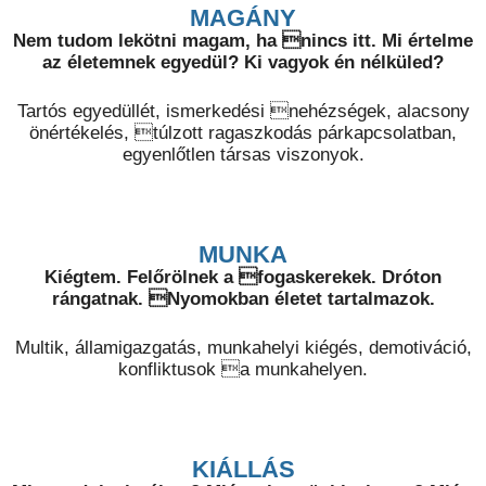
MAGÁNY
Nem tudom lekötni magam, ha nincs itt. Mi értelme
az életemnek egyedül? Ki vagyok én nélküled?
Tartós egyedüllét, ismerkedési nehézségek, alacsony
önértékelés, túlzott ragaszkodás párkapcsolatban,
egyenlőtlen társas viszonyok.
MUNKA
Kiégtem. Felőrölnek a fogaskerekek. Dróton
rángatnak. Nyomokban életet tartalmazok.
Multik, államigazgatás, munkahelyi kiégés, demotiváció,
konfliktusok a munkahelyen.
KIÁLLÁS