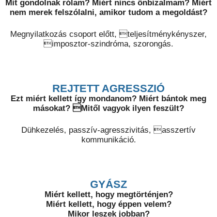
Mit gondolnak rólam? Miért nincs önbizalmam? Miért
nem merek felszólalni, amikor tudom a megoldást?
Megnyilatkozás csoport előtt, teljesítménykényszer,
imposztor-szindróma, szorongás.
REJTETT AGRESSZIÓ
Ezt miért kellett így mondanom? Miért bántok meg
másokat? Mitől vagyok ilyen feszült?
Dühkezelés, passzív-agresszivitás, asszertív
kommunikáció.
GYÁSZ
Miért kellett, hogy megtörténjen?
Miért kellett, hogy éppen velem?
Mikor leszek jobban?