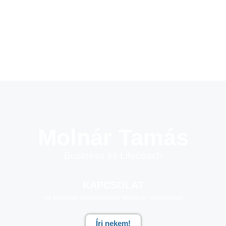
Molnár Tamás
Business és Lifecoach
KAPCSOLAT
Ha szeretnél előre lépni egy témában, keress meg!
Írj nekem!