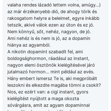
valaha rendes lázadó lettem volna, amúgy…)
az már érzékenyebb dió, de ahogy törik és
rakosgatom helyre a beleimet, egyre inkább
tetszik, akivé válok ezen az úton és ez jó.
Nem könnyű, sőt, nehéz, nagyon, de jó.
Ami nehéz is és nem is jó, az a dopamin
hiánya az agyamból.
A nikotin dopamint szabadít fel, ami
boldogsághormon, ráadásul az instant,
nagyon elemi ösztönök kielégítésével járó
jutalmazó hormon… mint például az evés.
Hány embert ismersz Te is, aki megpróbált
leszokni és elkezdte magába tömni a csokit?
Nos, ez ezért van: a cigi instant, gyors
kielégítést nyújtott a maga okozta
sóvárgásra, amit az agyam dopaminnal