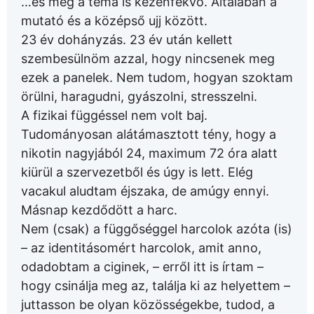
…és még a téma is kézenfekvő. Általában a
mutató és a középső ujj között.
23 év dohányzás. 23 év után kellett
szembesülnöm azzal, hogy nincsenek meg
ezek a panelek. Nem tudom, hogyan szoktam
örülni, haragudni, gyászolni, stresszelni.
A fizikai függéssel nem volt baj.
Tudományosan alátámasztott tény, hogy a
nikotin nagyjából 24, maximum 72 óra alatt
kiürül a szervezetből és úgy is lett. Elég
vacakul aludtam éjszaka, de amúgy ennyi.
Másnap kezdődött a harc.
Nem (csak) a függőséggel harcolok azóta (is)
– az identitásomért harcolok, amit anno,
odadobtam a ciginek, – erről itt is írtam –
hogy csinálja meg az, találja ki az helyettem –
juttasson be olyan közösségekbe, tudod, a