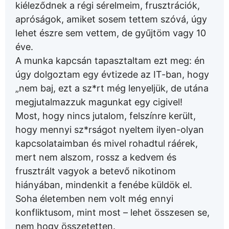
kiéleződnek a régi sérelmeim, frusztrációk,
apróságok, amiket sosem tettem szóvá, úgy
lehet észre sem vettem, de gyűjtöm vagy 10
éve.
A munka kapcsán tapasztaltam ezt meg: én
úgy dolgoztam egy évtizede az IT-ban, hogy
„nem baj, ezt a sz*rt még lenyeljük, de utána
megjutalmazzuk magunkat egy cigivel!
Most, hogy nincs jutalom, felszínre került,
hogy mennyi sz*rságot nyeltem ilyen-olyan
kapcsolataimban és mivel rohadtul ráérek,
mert nem alszom, rossz a kedvem és
frusztrált vagyok a betevő nikotinom
hiányában, mindenkit a fenébe küldök el.
Soha életemben nem volt még ennyi
konfliktusom, mint most – lehet összesen se,
nem hogy összetetten.