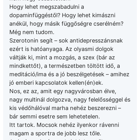
Hogy lehet megszabadulni a
dopaminfüggéstől? Hogy lehet kimászni
anékül, hogy másik függőségre cserélném?
Még nem tudom.
Szerotonin segít – sok antidepresszánsnak
ezért is hatóanyaga. Az olyasmi dolgok
váltják ki, mint a mozgás, a szex (bár az
mindkettőt), a természetben töltött idő, a
meditáció/ima és a jó beszélgetések – amihez
jó emberi kapcsolatok kellen(én)ek.
Nos, ez az, amit egy nagyvárosban élve,
nagy multinál dolgozva, nagy felelősséggel és
kis védőhálóval marha nehéz beszerezni –
bár semmi esetre sem lehetetelen.
Itt tartok. Mocsok nehéz ilyenkor rávenni
magam a sportra de jobb lesz tőle.