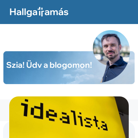
Szia! Üdv a blogomon!