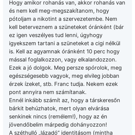
Hogy amikor rohanás van, akkor rohanás van
és nem kell meg-megszakítanom, hogy
pótoljam a nikotint a szervezetembe. Nem
kell beterveznem a szüneteket óránként (bár
ez igen veszélyes tud lenni, úgyhogy
igyekszem tartani a szüneteket a cigi nélkül
is. Kell az agyamnak óránként 10 perc hogy
mással foglalkozzon, vagy elkalandozzon.
Ezek a jó dolgok. Meg persze spórolok, meg
egészségesebb vagyok, meg elvileg jobban
érzek ízeket, stb. Franc tudja. Nekem ezek
pont annyira nem számítanak.
Ennél inkább számít az, hogy a társkeresőn
bárkit behúzhatok, mert olyan elvárása
senkinek nincs (remélem!), hogy az én
jövendőbelim márpedig dohányozzon!
A széthulló „lázadó” identitásom (mintha