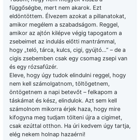
függőségbe, mert nem akarok. Ezt
eldöntöttem. Élvezem azokat a pillanatokat,
amikor megélem a szabadságom. Reggel,
amikor az ajtón kilépve végig tapogatom a
zsebeimet az indulás előtti mantrámmal,
hogy „teló, tárca, kulcs, cigi, gyújtó…” – de a
cigis zsebemben csak egy csomag zsepi van
és egy rózsafűzér.
Eleve, hogy úgy tudok elindulni reggel, hogy
nem kell számolgatnom, töltögetnem,
öntögetnem a napi betevőt – felkapom a
táskámat és kész, elindulok. Azt sem kell
számolnom mikorra érjek haza, hogy mire
kifogyna meg tudjam tölteni újra a cigimet,
csak ezúttal otthon. Ha úri kedvem úgy tartja,
elég nekem holnap hazaérni!