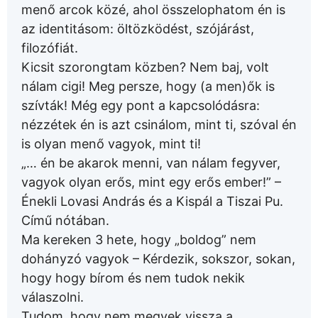
menő arcok közé, ahol összelophatom én is
az identitásom: öltözködést, szójárást,
filozófiát.
Kicsit szorongtam közben? Nem baj, volt
nálam cigi! Meg persze, hogy (a men)ők is
szívták! Még egy pont a kapcsolódásra:
nézzétek én is azt csinálom, mint ti, szóval én
is olyan menő vagyok, mint ti!
„… én be akarok menni, van nálam fegyver,
vagyok olyan erős, mint egy erős ember!” –
Énekli Lovasi András és a Kispál a Tiszai Pu.
Című nótában.
Ma kereken 3 hete, hogy „boldog” nem
dohányzó vagyok – Kérdezik, sokszor, sokan,
hogy hogy bírom és nem tudok nekik
válaszolni.
Tudom, hogy nem megyek vissza a