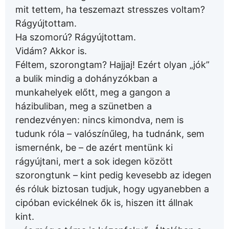
mit tettem, ha teszemazt stresszes voltam?
Rágyújtottam.
Ha szomorú? Rágyújtottam.
Vidám? Akkor is.
Féltem, szorongtam? Hajjaj! Ezért olyan „jók”
a bulik mindig a dohányzókban a
munkahelyek előtt, meg a gangon a
házibuliban, meg a szünetben a
rendezvényen: nincs kimondva, nem is
tudunk róla – valószínűleg, ha tudnánk, sem
ismernénk, be – de azért mentünk ki
rágyújtani, mert a sok idegen között
szorongtunk – kint pedig kevesebb az idegen
és róluk biztosan tudjuk, hogy ugyanebben a
cipóban evickélnek ők is, hiszen itt állnak
kint.