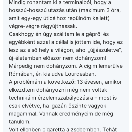
Mindig rohantam ki a terminálból, hogy a
hosszú-hosszú utazás után (maximum 3 óra,
amit egy-egy úticélhoz repülnöm kellett)
végre-végre rágyújthassak.
Csakhogy én úgy szálltam le a gépről és
egyébként azzal a céllal is jöttem ide, hogy ez
lesz az első hely a világon, ahol „újjászületve”,
új-életemben először nem dohányzom!
Márpedig nem dohányzom. A cigim lemerülve
Rómában, én kialudva Lourdesban.
A problémám a következő: 13 évesen, amikor
elkezdtem dohányozni még nem voltak
technikáim érzelemszabályozásra – most is
csak elvétve, ha igazán őszinte vagyok
magammal. Vannak eredményeim de még
tanulom.
Volt ellenben cigaretta a zsebemben. Tehát