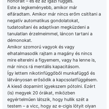
honorált – és ez az igazi függés.
Este a legkeményebb, amikor már
elfáradtam. Amikor már nincs erőm csitítani a
negatív automatikus gondolatokat,
tudatosítani és adaptívan megküzdeni a
tanulatlan érzelmeimmel, láncon tartani a
démonokat.
Amikor szomorú vagyok és vagy
elhatalmasodik rajtam a magány és nincs
mire elterelni a figyemem, vagy ha lenne is,
már nincs rá mentális kapacitásom.
Így lettem nikotinfüggőből munkafüggő és
látványosan erősödik a kapcsolatfüggésem.
A kieső dopamint igyekszem pótolni. Ezért
(is) megyek 20 órákat, miközben
egyértelműen látszik, hogy hullik szét a
testem – a vicc, hogy az e-cigis lötyit olyan