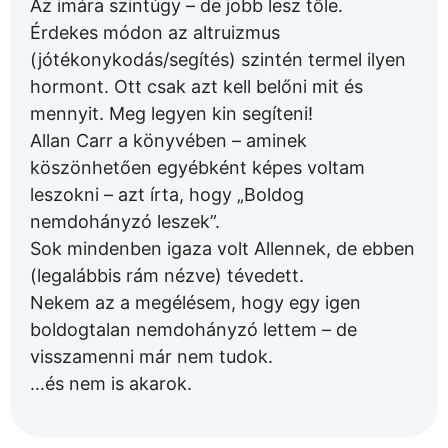
Az imára szintúgy – de jobb lesz tőle.
Érdekes módon az altruizmus
(jótékonykodás/segítés) szintén termel ilyen
hormont. Ott csak azt kell belőni mit és
mennyit. Meg legyen kin segíteni!
Allan Carr a könyvében – aminek
köszönhetően egyébként képes voltam
leszokni – azt írta, hogy „Boldog
nemdohányzó leszek”.
Sok mindenben igaza volt Allennek, de ebben
(legalábbis rám nézve) tévedett.
Nekem az a megélésem, hogy egy igen
boldogtalan nemdohányzó lettem – de
visszamenni már nem tudok.
…és nem is akarok.