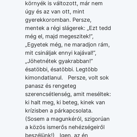
környék is változott, már nem
úgy és az van ott, mint
gyerekkoromban. Persze,
mentek a régi slágerek: „Ezt tedd
még el, majd megeszitek!”,
„Egyetek még, ne maradjon rám,
mit csináljak ennyi kajával!”,
„Jöhetnétek gyakrabban!”
ésatöbbi, ésatöbbi. Legtöbb
kimondatlanul. Persze, volt sok
panasz és rengeteg
szerencsétlenség, amit meséltek:
ki halt meg, ki beteg, kinek van
krízisben a párkapcsolata.
(Sosem a magunkéról, szigorúan
a közös ismerős nehézségeiről
beszélünk!) Igen, az én