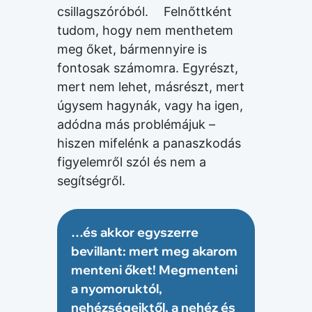
csillagszóróból. Felnőttként
tudom, hogy nem menthetem
meg őket, bármennyire is
fontosak számomra. Egyrészt,
mert nem lehet, másrészt, mert
úgysem hagynák, vagy ha igen,
adódna más problémájuk –
hiszen mifelénk a panaszkodás
figyelemről szól és nem a
segítségről.
…és akkor egyszerre
bevillant: mert meg akarom
menteni őket! Megmenteni
a nyomoruktól,
nehézségeiktől, a nehéz és