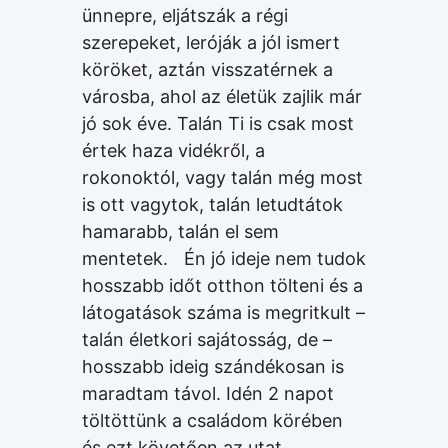
ünnepre, eljátszák a régi
szerepeket, leróják a jól ismert
köröket, aztán visszatérnek a
városba, ahol az életük zajlik már
jó sok éve. Talán Ti is csak most
értek haza vidékről, a
rokonoktól, vagy talán még most
is ott vagytok, talán letudtátok
hamarabb, talán el sem
mentetek. Én jó ideje nem tudok
hosszabb időt otthon tölteni és a
látogatások száma is megritkult –
talán életkori sajátosság, de –
hosszabb ideig szándékosan is
maradtam távol. Idén 2 napot
töltöttünk a családom körében
és ezt követően az utat