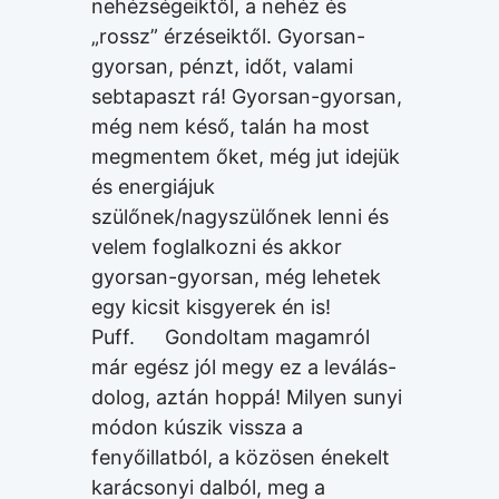
nehézségeiktől, a nehéz és
„rossz” érzéseiktől. Gyorsan-
gyorsan, pénzt, időt, valami
sebtapaszt rá! Gyorsan-gyorsan,
még nem késő, talán ha most
megmentem őket, még jut idejük
és energiájuk
szülőnek/nagyszülőnek lenni és
velem foglalkozni és akkor
gyorsan-gyorsan, még lehetek
egy kicsit kisgyerek én is!
Puff. Gondoltam magamról
már egész jól megy ez a leválás-
dolog, aztán hoppá! Milyen sunyi
módon kúszik vissza a
fenyőillatból, a közösen énekelt
karácsonyi dalból, meg a