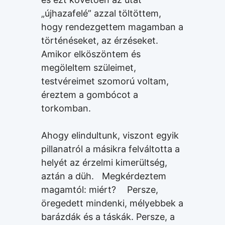
„újhazafelé” azzal töltöttem,
hogy rendezgettem magamban a
történéseket, az érzéseket.
Amikor elköszöntem és
megöleltem szüleimet,
testvéreimet szomorú voltam,
éreztem a gombócot a
torkomban.
Ahogy elindultunk, viszont egyik
pillanatról a másikra felváltotta a
helyét az érzelmi kimerültség,
aztán a düh. Megkérdeztem
magamtól: miért? Persze,
öregedett mindenki, mélyebbek a
barázdák és a táskák. Persze, a